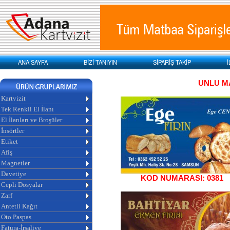
ANA SAYFA
BİZİ TANIYIN
SİPARİŞ TAKİP
İ
UNLU M
Kartvizit
Tek Renkli El İlanı
El İlanları ve Broşüler
İnsörtler
Etiket
Afiş
Magnetler
Davetiye
KOD NUMARASI: 0381
Cepli Dosyalar
Zarf
Antetli Kağıt
Oto Paspas
Fatura-İrsaliye