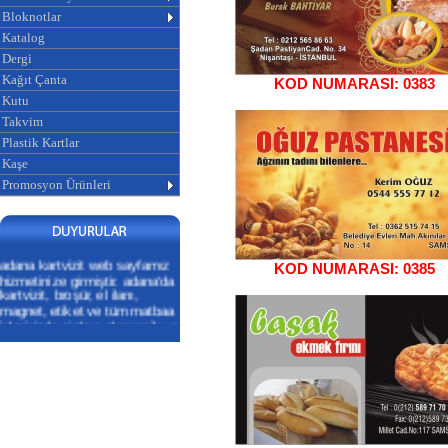
Bloknotlar
Katalog
Dergi
Kağıt Çanta
KOD NUMARASI: 0383
Kutu
Takvim
Plastik Kartlar
Kaşe
Promosyon Ürünleri
adana kartvizit web sayfamız
KOD NUMARASI: 0385
hizmetinize girmiştir. adana'da
kartvizit, broşür, el ilanı,
magnet, etiket ve tüm matbaa
işlerinizde sizlere ekonomik ve
profesyonel hizmet
veriyoruz.ADANA KARTVİZİT