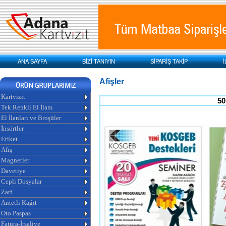
ANA SAYFA
BİZİ TANIYIN
SİPARİŞ TAKİP
İ
Afişler
Kartvizit
50
Tek Renkli El İlanı
El İlanları ve Broşüler
İnsörtler
Etiket
Afiş
Magnetler
Davetiye
Cepli Dosyalar
Zarf
Antetli Kağıt
Oto Paspas
Fatura-İrsaliye