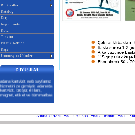
Bloknotlar
Katalog
Dergi
Kağıt Çanta
Kutu
Takvim
Çok renkli baskı im
Plastik Kartlar
Baskı süresi 1-2 gü
Kaşe
Arka yüzünde baskı
Promosyon Ürünleri
115 gr parlak kuşe k
Ebat olarak 50 x 70 
adana kartvizit web sayfamız
hizmetinize girmiştir. adana'da
kartvizit, broşür, el ilanı,
magnet, etiket ve tüm matbaa
işlerinizde sizlere ekonomik ve
profesyonel hizmet
veriyoruz.ADANA KARTVİZİT
Adana Kartvizit
-
Adana Matbaa
-
Adana Reklam
-
Adana Kart