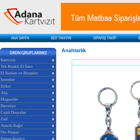
ANA SAYFA
BİZİ TANIYIN
SİPARİŞ TAKİP
İ
Anahtarlık
Kartvizit
Tek Renkli El İlanı
El İlanları ve Broşüler
İnsörtler
Etiket
Afiş
Magnetler
Davetiye
Cepli Dosyalar
Zarf
Antetli Kağıt
Oto Paspas
Fatura-İrsaliye