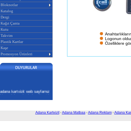
Bloknotlar
Katalog
Dergi
Kağıt Çanta
Kutu
Anahtarlıkları
Takvim
Logonun olduğ
Plastik Kartlar
Özelliklere gör
Kaşe
Promosyon Ürünleri
adana kartvizit web sayfamız
hizmetinize girmiştir. adana'da
kartvizit, broşür, el ilanı,
magnet, etiket ve tüm matbaa
işlerinizde sizlere ekonomik ve
profesyonel hizmet
Adana Kartvizit
-
Adana Matbaa
-
Adana Reklam
-
Adana Kart
veriyoruz.ADANA KARTVİZİT