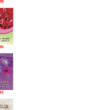
88
90
92