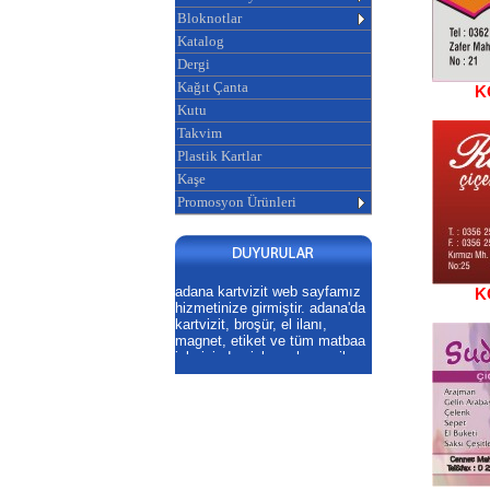
Bloknotlar
Katalog
Dergi
Kağıt Çanta
K
Kutu
Takvim
Plastik Kartlar
Kaşe
Promosyon Ürünleri
adana kartvizit web sayfamız
K
hizmetinize girmiştir. adana'da
kartvizit, broşür, el ilanı,
magnet, etiket ve tüm matbaa
işlerinizde sizlere ekonomik ve
profesyonel hizmet
veriyoruz.ADANA KARTVİZİT