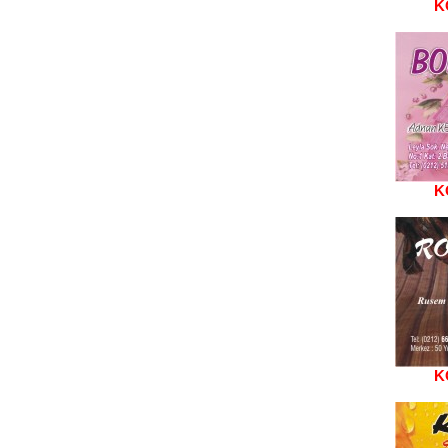
K
K
K