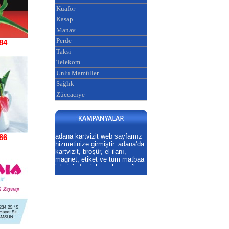
Kuaför
Kasap
Manav
Perde
84
Taksi
Telekom
Unlu Mamüller
Sağlık
Züccaciye
adana kartvizit web sayfamız
86
hizmetinize girmiştir. adana'da
kartvizit, broşür, el ilanı,
magnet, etiket ve tüm matbaa
işlerinizde sizlere ekonomik ve
profesyonel hizmet
veriyoruz.ADANA KARTVİZİT