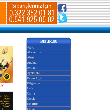
Ağaç
Akvaryum
Altın
Anahtar
Avukat
Ayakkabı
Beyaz Eşya
Bilgisayar
82
Cafe
Çanta
Çiçek
Elektrik
Emlak