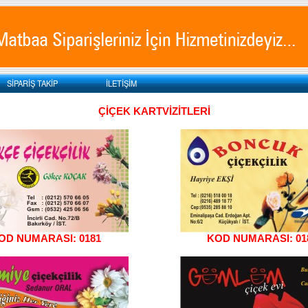
SİPARİŞ TAKİP
İLETİŞİM
ÇİÇEK KARTVİZİTLERİ
OD NUMARASI: 0181
KOD NUMARASI: 01