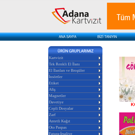
ANA SAYFA
BİZİ TANIYIN
Kartvizit
Tek Renkli El İlanı
El İlanları ve Broşüler
İnsörtler
Etiket
Afiş
Magnetler
Davetiye
K
Cepli Dosyalar
Zarf
Antetli Kağıt
Oto Paspas
Fatura-İrsaliye