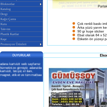
Bloknotlar
Katalog
Dergi
Kağıt Çanta
Çok renkli baskı im
Kutu
Arka yüzü yarım kesi
Takvim
90 gr kuşe sticker
Plastik Kartlar
Ebat olarak 84 x 52
Etiketin ön yüzeyi p
Kaşe
Promosyon Ürünleri
Ekon
adana kartvizit web sayfamız
hizmetinize girmiştir. adana'da
kartvizit, broşür, el ilanı,
magnet, etiket ve tüm matbaa
işlerinizde sizlere ekonomik ve
profesyonel hizmet
veriyoruz.ADANA KARTVİZİT