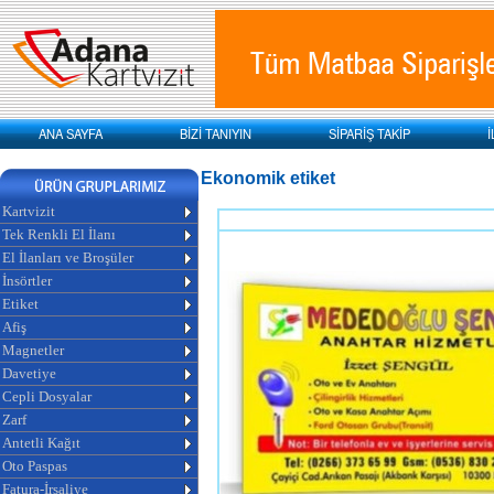
ANA SAYFA
BİZİ TANIYIN
SİPARİŞ TAKİP
İ
Ekonomik etiket
Kartvizit
Tek Renkli El İlanı
El İlanları ve Broşüler
İnsörtler
Etiket
Afiş
Magnetler
Davetiye
Cepli Dosyalar
Zarf
Antetli Kağıt
Oto Paspas
Fatura-İrsaliye