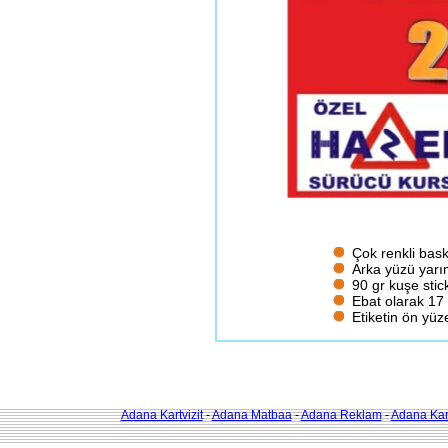
Çok renkli bask
Arka yüzü yarım
90 gr kuşe stic
Ebat olarak 17 
Etiketin ön yüze
Adana Kartvizit
-
Adana Matbaa
-
Adana Reklam
-
Adana Kart